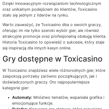
Dzięki innowacyjnym rozwiązaniom technologicznym
oraz unikalnym podejściem do klientów, Toxicasino
stało się jednym z liderów na rynku.
Warto zauważyć, że Toxicasino dba o swoich graczy,
oferując im nie tylko szeroki wybór gier, ale również
atrakcyjne promocje oraz profesjonalną obsługę klienta.
Historia Toxicasino to opowieść o sukcesie, który staje
się inspiracją dla innych kasyn online.
Gry dostępne w Toxicasino
W Toxicasino znajdziesz wiele różnorodnych gier, które
zaspokoją potrzeby zarówno początkujących, jak i
doświadczonych graczy. Oto najpopularniejsze
kategorie gier:
Automaty:
Mnóstwo tematów, wspaniała grafika i
emocjonujące funkcje.
Ruletka:
Klasyczna gra stołowa, która przyciąga