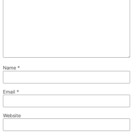
Name
*
Email
*
Website