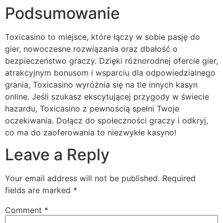
Podsumowanie
Toxicasino to miejsce, które łączy w sobie pasję do
gier, nowoczesne rozwiązania oraz dbałość o
bezpieczeństwo graczy. Dzięki różnorodnej ofercie gier,
atrakcyjnym bonusom i wsparciu dla odpowiedzialnego
grania, Toxicasino wyróżnia się na tle innych kasyn
online. Jeśli szukasz ekscytującej przygody w świecie
hazardu, Toxicasino z pewnością spełni Twoje
oczekiwania. Dołącz do społeczności graczy i odkryj,
co ma do zaoferowania to niezwykłe kasyno!
Leave a Reply
Your email address will not be published.
Required
fields are marked
*
Comment
*