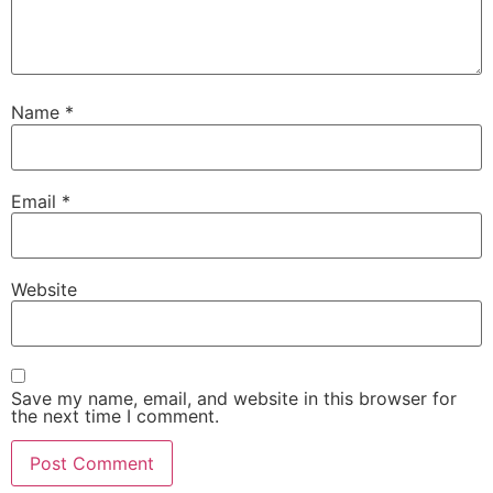
Name
*
Email
*
Website
Save my name, email, and website in this browser for
the next time I comment.