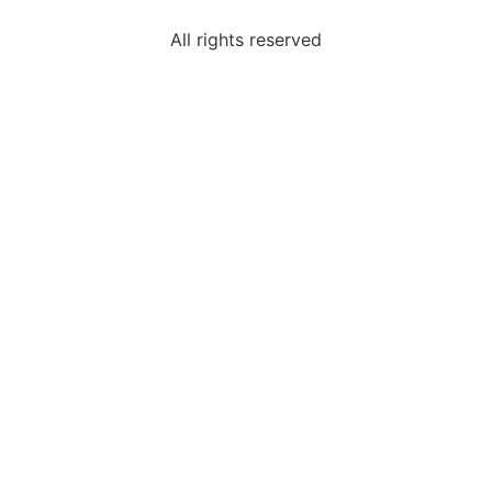
All rights reserved