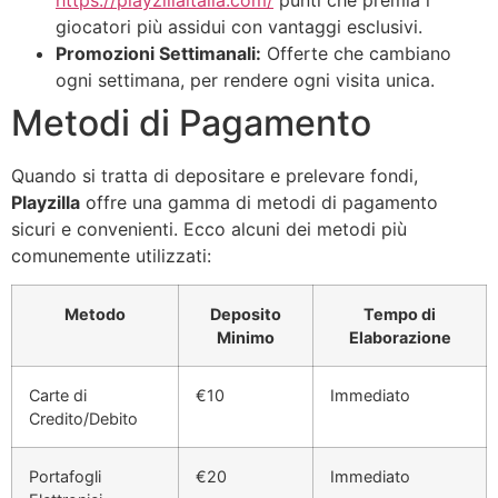
giocatori più assidui con vantaggi esclusivi.
Promozioni Settimanali:
Offerte che cambiano
ogni settimana, per rendere ogni visita unica.
Metodi di Pagamento
Quando si tratta di depositare e prelevare fondi,
Playzilla
offre una gamma di metodi di pagamento
sicuri e convenienti. Ecco alcuni dei metodi più
comunemente utilizzati:
Metodo
Deposito
Tempo di
Minimo
Elaborazione
Carte di
€10
Immediato
Credito/Debito
Portafogli
€20
Immediato