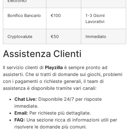
Elettronici
Bonifico Bancario
€100
1-3 Giorni
Lavorativi
Cryptovalute
€50
Immediato
Assistenza Clienti
Il servizio clienti di
Playzilla
è sempre pronto ad
assisterti. Che si tratti di domande sui giochi, problemi
con i pagamenti o richieste generali, il team di
assistenza è disponibile tramite vari canali:
Chat Live:
Disponibile 24/7 per risposte
immediate.
Email:
Per richieste più dettagliate.
FAQ:
Una sezione ricca di informazioni utili per
risolvere le domande più comuni.