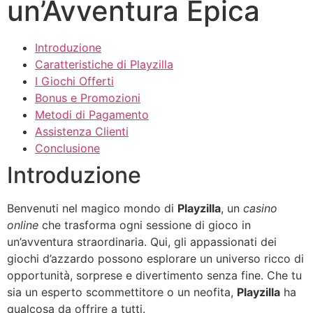
un’Avventura Epica
Introduzione
Caratteristiche di Playzilla
I Giochi Offerti
Bonus e Promozioni
Metodi di Pagamento
Assistenza Clienti
Conclusione
Introduzione
Benvenuti nel magico mondo di
Playzilla
, un
casino
online
che trasforma ogni sessione di gioco in
un’avventura straordinaria. Qui, gli appassionati dei
giochi d’azzardo possono esplorare un universo ricco di
opportunità, sorprese e divertimento senza fine. Che tu
sia un esperto scommettitore o un neofita,
Playzilla
ha
qualcosa da offrire a tutti.