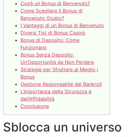
Cos’è un Bonus di Benvenuto?
Come Scegliere il Bonus di
Benvenuto Giusto?
I Vantaggi di un Bonus di Benvenuto
Diversi Tipi di Bonus Casinò
Bonus di Deposito: Come
Funzionano
Bonus Senza Deposito:
Un’Opportunità da Non Perdere
Strategie per Sfruttare al Meglio i
Bonus
Gestione Responsabile del Bankroll
L’Importanza della Sicurezza e
dell’Affidabilità
Conclusione
Sblocca un universo