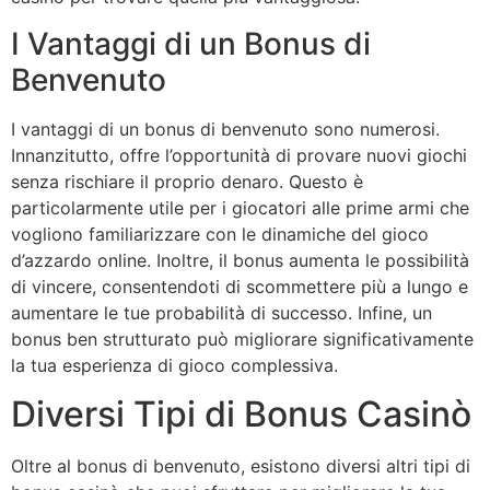
I Vantaggi di un Bonus di
Benvenuto
I vantaggi di un bonus di benvenuto sono numerosi.
Innanzitutto, offre l’opportunità di provare nuovi giochi
senza rischiare il proprio denaro. Questo è
particolarmente utile per i giocatori alle prime armi che
vogliono familiarizzare con le dinamiche del gioco
d’azzardo online. Inoltre, il bonus aumenta le possibilità
di vincere, consentendoti di scommettere più a lungo e
aumentare le tue probabilità di successo. Infine, un
bonus ben strutturato può migliorare significativamente
la tua esperienza di gioco complessiva.
Diversi Tipi di Bonus Casinò
Oltre al bonus di benvenuto, esistono diversi altri tipi di