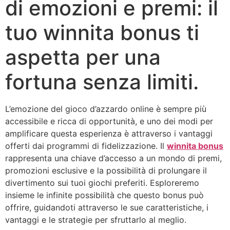
di emozioni e premi: il
tuo winnita bonus ti
aspetta per una
fortuna senza limiti.
L’emozione del gioco d’azzardo online è sempre più
accessibile e ricca di opportunità, e uno dei modi per
amplificare questa esperienza è attraverso i vantaggi
offerti dai programmi di fidelizzazione. Il
winnita bonus
rappresenta una chiave d’accesso a un mondo di premi,
promozioni esclusive e la possibilità di prolungare il
divertimento sui tuoi giochi preferiti. Esploreremo
insieme le infinite possibilità che questo bonus può
offrire, guidandoti attraverso le sue caratteristiche, i
vantaggi e le strategie per sfruttarlo al meglio.