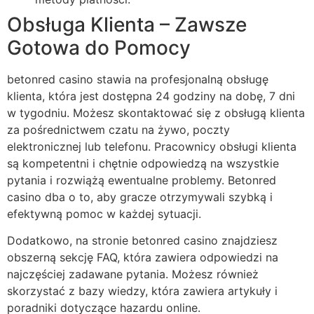
Obsługa Klienta – Zawsze
Gotowa do Pomocy
betonred casino stawia na profesjonalną obsługę
klienta, która jest dostępna 24 godziny na dobę, 7 dni
w tygodniu. Możesz skontaktować się z obsługą klienta
za pośrednictwem czatu na żywo, poczty
elektronicznej lub telefonu. Pracownicy obsługi klienta
są kompetentni i chętnie odpowiedzą na wszystkie
pytania i rozwiążą ewentualne problemy. Betonred
casino dba o to, aby gracze otrzymywali szybką i
efektywną pomoc w każdej sytuacji.
Dodatkowo, na stronie betonred casino znajdziesz
obszerną sekcję FAQ, która zawiera odpowiedzi na
najczęściej zadawane pytania. Możesz również
skorzystać z bazy wiedzy, która zawiera artykuły i
poradniki dotyczące hazardu online.