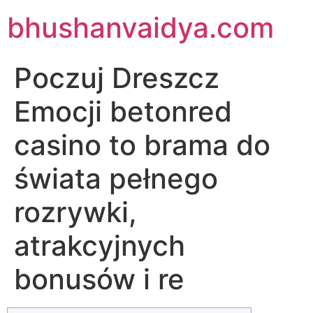
bhushanvaidya.com
Poczuj Dreszcz
Emocji betonred
casino to brama do
świata pełnego
rozrywki,
atrakcyjnych
bonusów i re