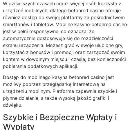
W dzisiejszych czasach coraz więcej osób korzysta z
urządzeń mobilnych, dlatego betonred casino oferuje
również dostęp do swojej platformy za pośrednictwem
smartfonów i tabletów. Mobilne kasyno betonred casino
jest w pełni responsywne, co oznacza, że
automatycznie dostosowuje się do rozdzielczości
ekranu urządzenia. Możesz grać w swoje ulubione gry,
korzystać z bonusów i promocji oraz zarządzać swoim
kontem w dowolnym miejscu i czasie, bez konieczności
pobierania dodatkowych aplikacji.
Dostęp do mobilnego kasyna betonred casino jest
możliwy poprzez przeglądarkę internetową na
urządzeniu mobilnym. Platforma zapewnia szybkie i
płynne działanie, a także wysoką jakość grafiki i
dźwięku.
Szybkie i Bezpieczne Wpłaty i
Wypłaty