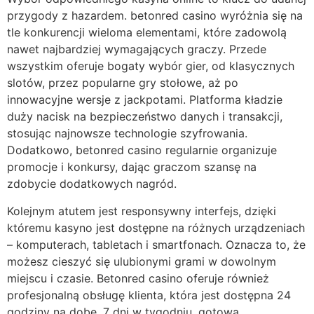
przygody z hazardem. betonred casino wyróżnia się na
tle konkurencji wieloma elementami, które zadowolą
nawet najbardziej wymagających graczy. Przede
wszystkim oferuje bogaty wybór gier, od klasycznych
slotów, przez popularne gry stołowe, aż po
innowacyjne wersje z jackpotami. Platforma kładzie
duży nacisk na bezpieczeństwo danych i transakcji,
stosując najnowsze technologie szyfrowania.
Dodatkowo, betonred casino regularnie organizuje
promocje i konkursy, dając graczom szansę na
zdobycie dodatkowych nagród.
Kolejnym atutem jest responsywny interfejs, dzięki
któremu kasyno jest dostępne na różnych urządzeniach
– komputerach, tabletach i smartfonach. Oznacza to, że
możesz cieszyć się ulubionymi grami w dowolnym
miejscu i czasie. Betonred casino oferuje również
profesjonalną obsługę klienta, która jest dostępna 24
godziny na dobę, 7 dni w tygodniu, gotowa