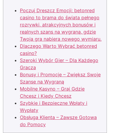
Poczuj Dreszcz Emocji: betonred
casino to brama do świata pełnego
rozrywki, atrakcyjnych bonusów i
realnych szans na wygraną, gdzie
Twoja gra nabiera nowego wymiaru.
Dlaczego Warto Wybrać betonred
casino?
Szeroki Wybór Gier – Dla Każdego
Gracza
Bonusy i Promocje – Zwiększ Swoje
Szanse na Wygraną
Mobilne Kasyno – Graj Gdzie
Chcesz i Kiedy Chcesz
Szybkie i Bezpieczne Wpłaty i
Wypłaty
Obsługa Klienta – Zawsze Gotowa
do Pomocy