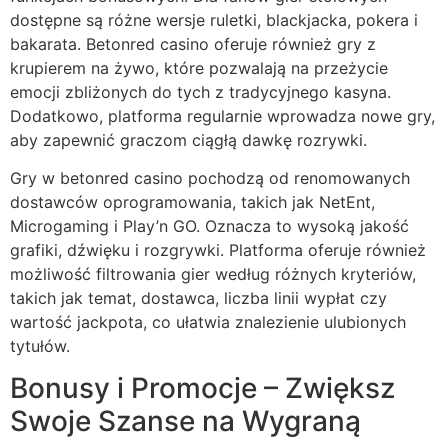
dostępne są różne wersje ruletki, blackjacka, pokera i
bakarata. Betonred casino oferuje również gry z
krupierem na żywo, które pozwalają na przeżycie
emocji zbliżonych do tych z tradycyjnego kasyna.
Dodatkowo, platforma regularnie wprowadza nowe gry,
aby zapewnić graczom ciągłą dawkę rozrywki.
Gry w betonred casino pochodzą od renomowanych
dostawców oprogramowania, takich jak NetEnt,
Microgaming i Play’n GO. Oznacza to wysoką jakość
grafiki, dźwięku i rozgrywki. Platforma oferuje również
możliwość filtrowania gier według różnych kryteriów,
takich jak temat, dostawca, liczba linii wypłat czy
wartość jackpota, co ułatwia znalezienie ulubionych
tytułów.
Bonusy i Promocje – Zwiększ
Swoje Szanse na Wygraną