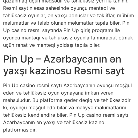
qazanmaq üçün məqsədli və təhlükəsiz yeri ilə tanınır.
Rəsmi saytın əsas sahəsində oyunçu məntəqi və
təhlükəsiz oyunlar, ən yaxşı bonuslar və təkliflər, mühüm
məlumatlar və tələb olunan məlumatlar tapıla bilər. Pin
Up casino rəsmi saytında Pin Up giriş proqramı ilə
oyunçu məntəqi və təhlükəsiz oyunlarla müraciət etmək
üçün rahat və məntəqi yoldaşı tapıla bilər.
Pin Up – Azərbaycanın ən
yaxşı kazinosu Rəsmi sayt
Pin Up casino rəsmi saytı Azərbaycanın oyunçu məşğul
edən və təhlükəsiz oyun oynayana imkan verən
məhsuludur. Bu platforma qədər dəqiq və təhlükəsizdir
ki, oyunçu məşğul edə bilər və maliyyə məlumatlarını
təhlükəsiz kəndləndirə bilər. Pin Up casino rəsmi saytı
Azərbaycanın ən yaxşı və təhlükəsiz kazino
platformasıdır.