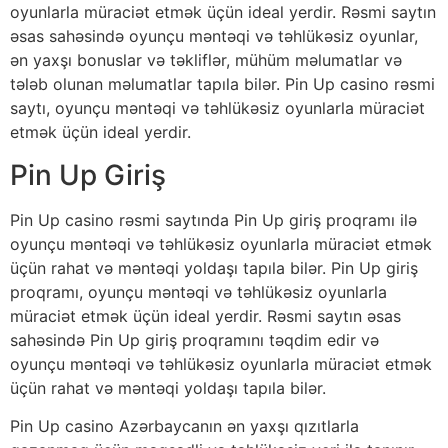
oyunlarla müraciət etmək üçün ideal yerdir. Rəsmi saytın
əsas sahəsində oyunçu məntəqi və təhlükəsiz oyunlar,
ən yaxşı bonuslar və təkliflər, mühüm məlumatlar və
tələb olunan məlumatlar tapıla bilər. Pin Up casino rəsmi
saytı, oyunçu məntəqi və təhlükəsiz oyunlarla müraciət
etmək üçün ideal yerdir.
Pin Up Giriş
Pin Up casino rəsmi saytında Pin Up giriş proqramı ilə
oyunçu məntəqi və təhlükəsiz oyunlarla müraciət etmək
üçün rahat və məntəqi yoldaşı tapıla bilər. Pin Up giriş
proqramı, oyunçu məntəqi və təhlükəsiz oyunlarla
müraciət etmək üçün ideal yerdir. Rəsmi saytın əsas
sahəsində Pin Up giriş proqramını təqdim edir və
oyunçu məntəqi və təhlükəsiz oyunlarla müraciət etmək
üçün rahat və məntəqi yoldaşı tapıla bilər.
Pin Up casino Azərbaycanın ən yaxşı qızıtlarla