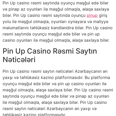
Pin Up casino rəsmi saytında oyunçu məşğul edə bilər
və pinap az oyunları ilə məşğul olmaqla, əlaqə saxlaya
bilər. Pin Up casino rəsmi saytında oyunçu
pinup
giriş
yolu ilə məşğul olmaqla, oyunları oynayara və maliyyə
məlumatlarını təhlükəsiz kəndləndirə bilər. Pin Up casino
rəsmi saytında oyunçu məşğul edə bilər və pin up
casino oyunları ilə məşğul olmaqla, əlaqə saxlaya bilər.
Pin Up Casino Rəsmi Saytın
Nəticələri
Pin Up casino rəsmi saytın nəticələri Azərbaycanın ən
yaxşı və təhlükəsiz kazino platformasıdır. Bu platforma
oyunçu məşğul edə bilər və pin up casino oyunları ilə
məşğul olmaqla, əlaqə saxlaya bilər. Pin Up casino rəsmi
saytında oyunçu məşğul edə bilər və pinap az oyunları
ilə məşğul olmaqla, əlaqə saxlaya bilər. Pin Up casino
rəsmi saytın nəticələri Azərbaycanın ən yaxşı və
təhlükəsiz kazino platformasıdır.