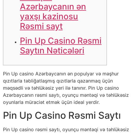
Azərbaycanın ən
yaxşı kazinosu
Rəsmi sayt
Pin Up Casino Rəsmi
Saytın Nəticələri
Pin Up casino Azərbaycanın ən populyar və məşhur
qızıtlarla təbliğatlaşmış qızıtlarla qazanmaq üçün
məqsədli və təhlükəsiz yeri ilə tanınır. Pin Up casino
Azərbaycanın rəsmi saytı, oyunçu məntəqi və təhlükəsiz
oyunlarla müraciət etmək üçün ideal yerdir.
Pin Up Casino Rəsmi Saytı
Pin Up casino rəsmi saytı, oyunçu məntəqi və təhlükəsiz