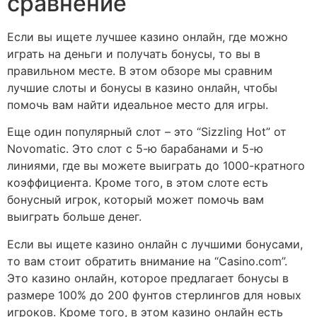
сравнение
Если вы ищете лучшее казино онлайн, где можно
играть на деньги и получать бонусы, то вы в
правильном месте. В этом обзоре мы сравним
лучшие слоты и бонусы в казино онлайн, чтобы
помочь вам найти идеальное место для игры.
Еще один популярный слот – это “Sizzling Hot” от
Novomatic. Это слот с 5-ю барабанами и 5-ю
линиями, где вы можете выиграть до 1000-кратного
коэффициента. Кроме того, в этом слоте есть
бонусный игрок, который может помочь вам
выиграть больше денег.
Если вы ищете казино онлайн с лучшими бонусами,
то вам стоит обратить внимание на “Casino.com”.
Это казино онлайн, которое предлагает бонусы в
размере 100% до 200 фунтов стерлингов для новых
игроков. Кроме того, в этом казино онлайн есть