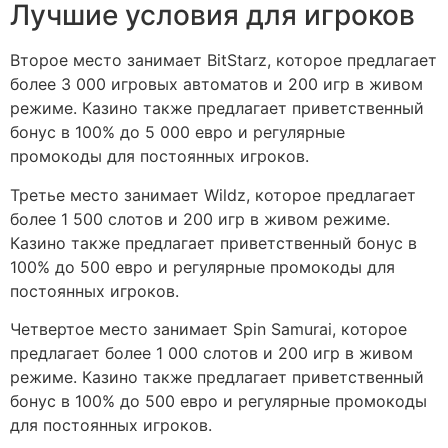
Лучшие условия для игроков
Второе место занимает BitStarz, которое предлагает
более 3 000 игровых автоматов и 200 игр в живом
режиме. Казино также предлагает приветственный
бонус в 100% до 5 000 евро и регулярные
промокоды для постоянных игроков.
Третье место занимает Wildz, которое предлагает
более 1 500 слотов и 200 игр в живом режиме.
Казино также предлагает приветственный бонус в
100% до 500 евро и регулярные промокоды для
постоянных игроков.
Четвертое место занимает Spin Samurai, которое
предлагает более 1 000 слотов и 200 игр в живом
режиме. Казино также предлагает приветственный
бонус в 100% до 500 евро и регулярные промокоды
для постоянных игроков.