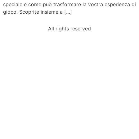
speciale e come può trasformare la vostra esperienza di
gioco. Scoprite insieme a […]
All rights reserved